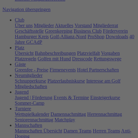
Navigation überspringen
Club
Über uns
Mitglieder
Aktuelles
Vorstand
Mitgliederrat
Geschäftsstelle
Greenkeeping
Business Club
Förderverein
Hamburger Kreis
Golf-Allianz-Nord
ProShop
Downloads
40
Jahre GCAdP
Platz
Übersicht
Bahnbeschreibungen
Platzvielfalt
Vorgaben
Platzregeln
Golfen mit Hund
Dresscode
Rettungswege
Gäste
Greenfee - Preise
Firmenevents
Hotel Partnerschaften
Neumitglieder
Schnupperkurse
Platzerlaubniskurse
Interesse am Golf
Mitgliedschaften
Jugend
Jugend | Förderung
Events & Termine
Einsteigerkurse
Sommer-Camp
Turniere
Wettspielkalender
Damennachmittag
Herrennachmittag
Seniorennachmittag
Matchplay
Mannschaften
Mannschaften Übersicht
Damen Teams
Herren Teams
Anti-
Doping