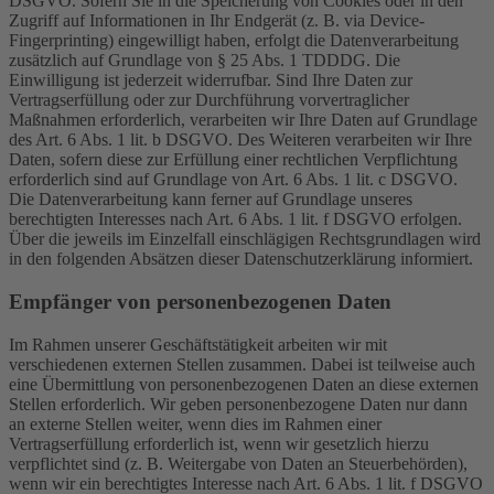
DSGVO. Sofern Sie in die Speicherung von Cookies oder in den
Zugriff auf Informationen in Ihr Endgerät (z. B. via Device-
Fingerprinting) eingewilligt haben, erfolgt die Datenverarbeitung
zusätzlich auf Grundlage von § 25 Abs. 1 TDDDG. Die
Einwilligung ist jederzeit widerrufbar. Sind Ihre Daten zur
Vertragserfüllung oder zur Durchführung vorvertraglicher
Maßnahmen erforderlich, verarbeiten wir Ihre Daten auf Grundlage
des Art. 6 Abs. 1 lit. b DSGVO. Des Weiteren verarbeiten wir Ihre
Daten, sofern diese zur Erfüllung einer rechtlichen Verpflichtung
erforderlich sind auf Grundlage von Art. 6 Abs. 1 lit. c DSGVO.
Die Datenverarbeitung kann ferner auf Grundlage unseres
berechtigten Interesses nach Art. 6 Abs. 1 lit. f DSGVO erfolgen.
Über die jeweils im Einzelfall einschlägigen Rechtsgrundlagen wird
in den folgenden Absätzen dieser Datenschutzerklärung informiert.
Empfänger von personenbezogenen Daten
Im Rahmen unserer Geschäftstätigkeit arbeiten wir mit
verschiedenen externen Stellen zusammen. Dabei ist teilweise auch
eine Übermittlung von personenbezogenen Daten an diese externen
Stellen erforderlich. Wir geben personenbezogene Daten nur dann
an externe Stellen weiter, wenn dies im Rahmen einer
Vertragserfüllung erforderlich ist, wenn wir gesetzlich hierzu
verpflichtet sind (z. B. Weitergabe von Daten an Steuerbehörden),
wenn wir ein berechtigtes Interesse nach Art. 6 Abs. 1 lit. f DSGVO