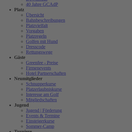
40 Jahre GCAdP
Platz
Übersicht
Bahnbeschreibungen
Platzvielfalt
Vorgaben
Platzregeln
Golfen mit Hund
Dresscode
Rettungswege
Gäste
Greenfee - Preise
Firmenevents
Hotel Partnerschaften
Neumitglieder
Schnupperkurse
Platzerlaubniskurse
Interesse am Golf
Mitgliedschaften
Jugend
Jugend | Förderung
Events & Termine
Einsteigerkurse
Sommer-Camp
Turniere