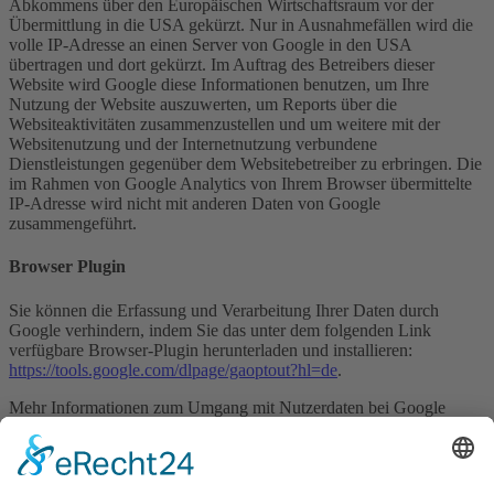
Abkommens über den Europäischen Wirtschaftsraum vor der
Übermittlung in die USA gekürzt. Nur in Ausnahmefällen wird die
volle IP-Adresse an einen Server von Google in den USA
übertragen und dort gekürzt. Im Auftrag des Betreibers dieser
Website wird Google diese Informationen benutzen, um Ihre
Nutzung der Website auszuwerten, um Reports über die
Websiteaktivitäten zusammenzustellen und um weitere mit der
Websitenutzung und der Internetnutzung verbundene
Dienstleistungen gegenüber dem Websitebetreiber zu erbringen. Die
im Rahmen von Google Analytics von Ihrem Browser übermittelte
IP-Adresse wird nicht mit anderen Daten von Google
zusammengeführt.
Browser Plugin
Sie können die Erfassung und Verarbeitung Ihrer Daten durch
Google verhindern, indem Sie das unter dem folgenden Link
verfügbare Browser-Plugin herunterladen und installieren:
https://tools.google.com/dlpage/gaoptout?hl=de
.
Mehr Informationen zum Umgang mit Nutzerdaten bei Google
Analytics finden Sie in der Datenschutzerklärung von Google:
https://support.google.com/analytics/answer/6004245?hl=de
.
Google-Signale