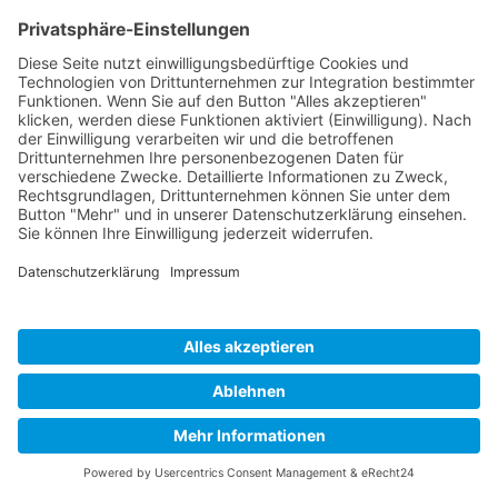
Wir nutzen Google-Signale. Wenn Sie unsere Website besuchen,
erfasst Google Analytics u. a. Ihren Standort, Suchverlauf und
YouTube-Verlauf sowie demografische Daten (Besucherdaten).
Diese Daten können mit Hilfe von Google-Signal für personalisierte
Werbung verwendet werden. Wenn Sie über ein Google-Konto
verfügen, werden die Besucherdaten von Google-Signal mit Ihrem
Google-Konto verknüpft und für personalisierte Werbebotschaften
verwendet. Die Daten werden außerdem für die Erstellung
anonymisierter Statistiken zum Nutzerverhalten unserer User
verwendet.
Auftragsverarbeitung
Wir haben mit Google einen Vertrag zur Auftragsverarbeitung
abgeschlossen und setzen die strengen Vorgaben der deutschen
Datenschutzbehörden bei der Nutzung von Google Analytics
vollständig um.
Google Analytics E-Commerce-Messung
Diese Website nutzt die Funktion „E-Commerce-Messung“ von
Google Analytics. Mit Hilfe von E-Commerce-Messung kann der
Websitebetreiber das Kaufverhalten der Websitebesucher zur