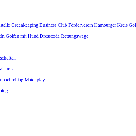
stelle
Greenkeeping
Business Club
Förderverein
Hamburger Kreis
Gol
eln
Golfen mit Hund
Dresscode
Rettungswege
schaften
-Camp
ennachmittag
Matchplay
ping