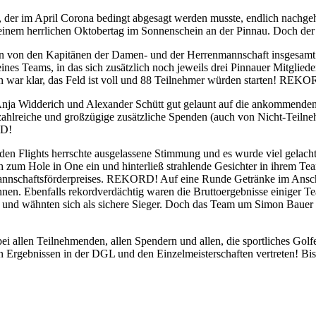
der im April Corona bedingt abgesagt werden musste, endlich nachgehol
an einem herrlichen Oktobertag im Sonnenschein an der Pinnau. Doch der
nten von den Kapitänen der Damen- und der Herrenmannschaft insgesa
ines Teams, in das sich zusätzlich noch jeweils drei Pinnauer Mitglied
 war klar, das Feld ist voll und 88 Teilnehmer würden starten! REK
a Widderich und Alexander Schütt gut gelaunt auf die ankommenden Mit
 zahlreiche und großzügige zusätzliche Spenden (auch von Nicht-Teil
RD!
 In den Flights herrschte ausgelassene Stimmung und es wurde viel gela
zum Hole in One ein und hinterließ strahlende Gesichter in ihrem Tea
 Mannschaftsförderpreises. REKORD! Auf eine Runde Getränke im Anschlu
innen. Ebenfalls rekordverdächtig waren die Bruttoergebnisse einige
r und wähnten sich als sichere Sieger. Doch das Team um Simon Bauer ze
allen Teilnehmenden, allen Spendern und allen, die sportliches Golfen
n Ergebnissen in der DGL und den Einzelmeisterschaften vertreten! Bi