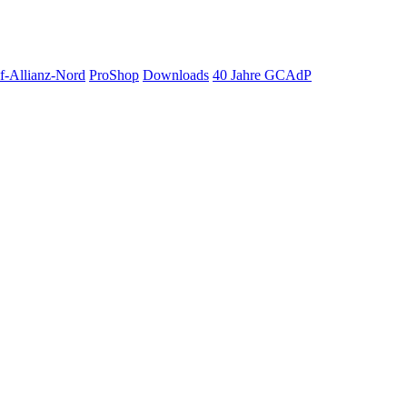
f-Allianz-Nord
ProShop
Downloads
40 Jahre GCAdP