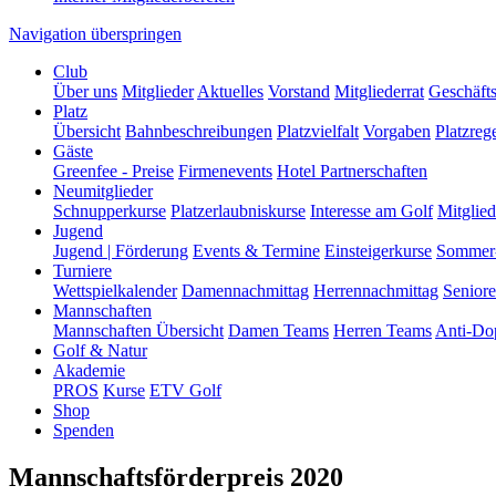
Navigation überspringen
Club
Über uns
Mitglieder
Aktuelles
Vorstand
Mitgliederrat
Geschäfts
Platz
Übersicht
Bahnbeschreibungen
Platzvielfalt
Vorgaben
Platzreg
Gäste
Greenfee - Preise
Firmenevents
Hotel Partnerschaften
Neumitglieder
Schnupperkurse
Platzerlaubniskurse
Interesse am Golf
Mitglied
Jugend
Jugend | Förderung
Events & Termine
Einsteigerkurse
Sommer
Turniere
Wettspielkalender
Damennachmittag
Herrennachmittag
Senior
Mannschaften
Mannschaften Übersicht
Damen Teams
Herren Teams
Anti-Do
Golf & Natur
Akademie
PROS
Kurse
ETV Golf
Shop
Spenden
Mannschaftsförderpreis 2020