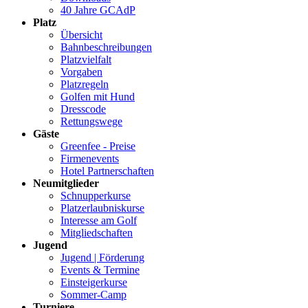
40 Jahre GCAdP
Platz
Übersicht
Bahnbeschreibungen
Platzvielfalt
Vorgaben
Platzregeln
Golfen mit Hund
Dresscode
Rettungswege
Gäste
Greenfee - Preise
Firmenevents
Hotel Partnerschaften
Neumitglieder
Schnupperkurse
Platzerlaubniskurse
Interesse am Golf
Mitgliedschaften
Jugend
Jugend | Förderung
Events & Termine
Einsteigerkurse
Sommer-Camp
Turniere