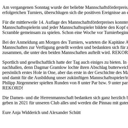
Am vergangenen Sonntag wurde der beliebte Mannschaftsförderpreis, 
erfolgreichen Turniers, überschlugen sich die positiven Ereignisse 
Für die mittlerweile 14. Auflage des Mannschaftsförderpreises kon
Mannschaftsspielerin und jeder Mannschaftsspieler bildete den Kopf e
Scramble gemeinsam zu spielen. Schon eine Woche vor Turnierbeginn
Bei der Anmeldung am Morgen des Turniers, warteten die Kapitäne Anj
Mannschaften zur Verfügung gestellt werden und bedankten sich für
zusammen, die unter den beiden Mannschaften aufteilt wird. REKO
Sportlich und gesellschaftlich hatte der Tag auch einiges zu bieten.
nachhallen, denn Dagmar Gramlow lochte ihren Abschlag butterweich 
persönlich erstes Hole in One, aber das erste in der Geschichte des
und damit für die Ausbildung unser zukünftigen Mannschaftsspieler/
Philipp Jürgenmeier spielten Runden von 8 unter Par bzw. 9 unter pa
REKORD!
Die Damen- und die Herrenmannschaft bedanken sich ganz herzlich bei 
geben in 2021 für unseren Club alles und werden die Pinnau mit gute
Eure Anja Widderich und Alexander Schütt