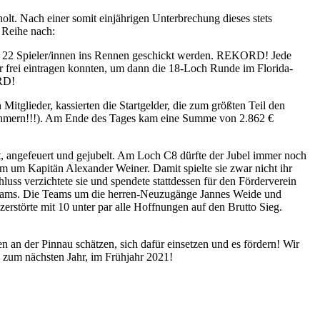
t. Nach einer somit einjährigen Unterbrechung dieses stets
 Reihe nach:
mt 22 Spieler/innen ins Rennen geschickt werden. REKORD! Jede
er frei eintragen konnten, um dann die 18-Loch Runde im Florida-
ORD!
glieder, kassierten die Startgelder, die zum größten Teil den
nehmern!!!). Am Ende des Tages kam eine Summe von 2.862 €
cht, angefeuert und gejubelt. Am Loch C8 dürfte der Jubel immer noch
m um Kapitän Alexander Weiner. Damit spielte sie zwar nicht ihr
ss verzichtete sie und spendete stattdessen für den Förderverein
r Teams. Die Teams um die herren-Neuzugänge Jannes Weide und
rstörte mit 10 unter par alle Hoffnungen auf den Brutto Sieg.
 an der Pinnau schätzen, sich dafür einsetzen und es fördern! Wir
s zum nächsten Jahr, im Frühjahr 2021!