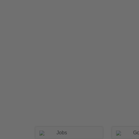
Jobs
Go