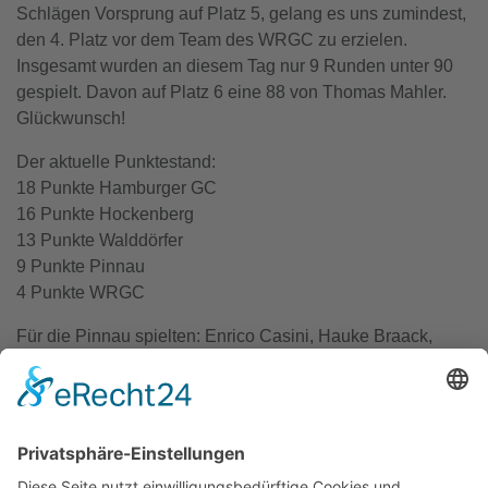
Schlägen Vorsprung auf Platz 5, gelang es uns zumindest,
den 4. Platz vor dem Team des WRGC zu erzielen.
Insgesamt wurden an diesem Tag nur 9 Runden unter 90
gespielt. Davon auf Platz 6 eine 88 von Thomas Mahler.
Glückwunsch!
Der aktuelle Punktestand:
18 Punkte Hamburger GC
16 Punkte Hockenberg
13 Punkte Walddörfer
9 Punkte Pinnau
4 Punkte WRGC
Für die Pinnau spielten: Enrico Casini, Hauke Braack,
Malcolm Black, Michael Karg, Mirko Sauke und Thomas
Mahler. Als Caddie waren Markus Gresser und Frank
Prenger mit.
Unser letzter Spieltag findet am 22.07. im WRGC statt.