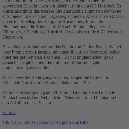
extrem gefordert. Mit 97,5 Schlägen über Par aus den fünf
gewerteten Einzeln lagen wir gleichauf mit dem GC Hoisdorf. Es
wurde allerdings das bessere Streichergebnis zugunsten der Gäste
entschieden, die sich den Tagessieg sicherten. Aber nach Platz zwei
am ersten Spieltag der 3. Liga in Hockenberg führen die
Pinnauerinnen die Tabelle an! Mit acht Punkten liegen wir in
Führung vor Buchholz, Hoisdorf, Hockenberg (alle 6 Zähler) und
Dionys (4).
Besonders stolz sind wir auf das Debüt von Carien Peters, die bei
ihrer Premiere im Ligaspiel mit einer 98 auf der Scorecard locker
unter der gefürchteten 100 blieb. „Es hat unglaublichen Spaß
gemacht“, sagte Carien, die mit ihrem Mann Jens gute
Unterstützung als Caddie hat.
Wie schwer die Bedingungen waren, zeigen die Scores im
Zählspiel: Nur 4 von 29 Ladys blieben unter 90.
Beim nächsten Spieltag am 24. Juni in Buchholz wird uns Ute
Baudach verstärken. Neben Mirja Wiese die dritte Debütantin bei
den AK50 in dieser Saison.
Zurück
+49 4106-81800
Facebook
Instagram
YouTube