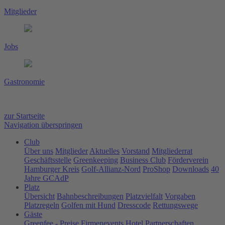
Mitglieder
Jobs
Gastronomie
zur Startseite
Navigation überspringen
Club
Über uns
Mitglieder
Aktuelles
Vorstand
Mitgliederrat
Geschäftsstelle
Greenkeeping
Business Club
Förderverein
Hamburger Kreis
Golf-Allianz-Nord
ProShop
Downloads
40
Jahre GCAdP
Platz
Übersicht
Bahnbeschreibungen
Platzvielfalt
Vorgaben
Platzregeln
Golfen mit Hund
Dresscode
Rettungswege
Gäste
Greenfee - Preise
Firmenevents
Hotel Partnerschaften