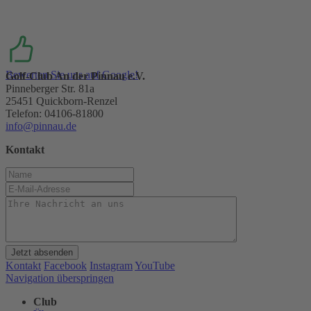
Bewerten Sie uns auf Google!
Golf-Club An der Pinnau e.V.
Pinneberger Str. 81a
25451 Quickborn-Renzel
Telefon: 04106-81800
info@pinnau.de
Kontakt
Jetzt absenden
Kontakt
Facebook
Instagram
YouTube
Navigation überspringen
Club