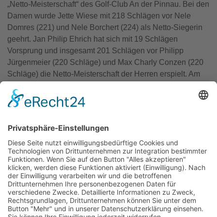
„Netto-Meisterschaft“ des Golf-Club An der Pinnau. Bei den
Damen wurde Jette Wiese mit 218 Schlägen vor Nele
Domres (221) und Nele Borchert (224) als Netto-Siegerin
geehrt. Jan Philip Ehrich hat sich mit 19 Schlägen
Vorsprung und insgesamt 201 Schlägen vor Philipp
Jürgenmeier (220 Schläge) und Max Charly Conzen (220
Schläge) die Netto-Meisterschaft der Herren erspielt. Am
frühen Abend ließen sich die Siegerinnen und Sieger auf
der Terrasse gebührend feiern. Die Club-Meisterin Anja
Widderich und Clubmeister Simon Bauer hielten auf der
Terrasse ihre Dankesrede und haben sich für die gute
Vorarbeit der Greenkeeper und die Organisation der
Clubmeisterschaft bedankt. Wir bedanken uns bei allen
Teilnehmerinnen und Teilnehmern, Spielleitung, Marshalls
und dem Organisationsteam die zu einer schönen
Veranstaltung beigetragen haben.