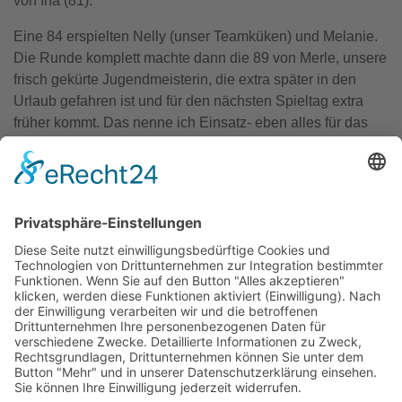
von Ina (81).
Eine 84 erspielten Nelly (unser Teamküken) und Melanie.
Die Runde komplett machte dann die 89 von Merle, unsere
frisch gekürte Jugendmeisterin, die extra später in den
Urlaub gefahren ist und für den nächsten Spieltag extra
früher kommt. Das nenne ich Einsatz- eben alles für das
Team! #Teamlove
Und weil ich, wie schon oben erwähnt, zu wenig Öl
genommen habe, kam eben nur eine 91 dabei heraus.
Deshalb habe ich die Ehre diesen Bericht zu schreiben
und freue mich, dass ich wenigstens so meine Mädels
unterstützen konnte. Denn bei uns heißt es schon seit
Jahren- spielst Du schlecht, darfst Du schreiben😀
Wir sind super stolz, dass alles so gut gelaufen ist, die
Mädels haben es großartig gemacht. Jetzt heißt es, genau
so weitermachen, sich sehr gründlich auf Isernhagen
vorbereiten und einfach Spaß haben. Und mit einer Prise