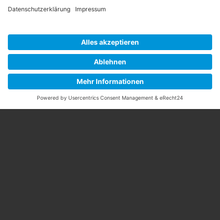
Glück schaffen wir auch den Klassenerhalt.
Sehr gerne möchte ich noch an dieser Stelle im Namen der
ganzen Mannschaft, unserer Herrenmannschaft zum
vierten Tagessieg und somit zum Aufstieg gratulieren. Nicht
ganz unerwartet aber dennoch ganz hervorragend gespielt.
Very well done Jungs!
Last but not least- geht unser Dank an alle unsere
Caddies: Nele, Elaine, Tobi, Andi, Lara und Ole in seiner
Doppelrolle, die er absolut großartig gemeistert hat. Nicht
nur ein besonderer Trainer, sondern auch ein bravouröser
Caddie.
Ich werde jetzt ein wenig Dolce Vita im schönen Italien
genießen und allen zuhause wünsche ich sonnige Tage,
tolle Golfrunden und vor allem Gesundheit!
Eure Maggie