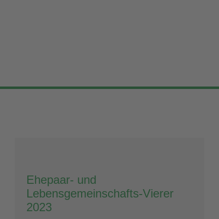
Ehepaar- und
Lebensgemeinschafts-Vierer
2023