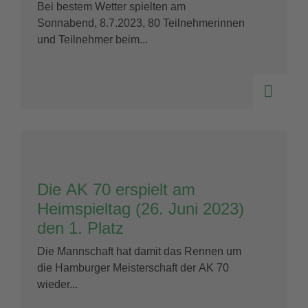
Bei bestem Wetter spielten am
Sonnabend, 8.7.2023, 80 Teilnehmerinnen
und Teilnehmer beim...
Die AK 70 erspielt am
Heimspieltag (26. Juni 2023)
den 1. Platz
Die Mannschaft hat damit das Rennen um
die Hamburger Meisterschaft der AK 70
wieder...